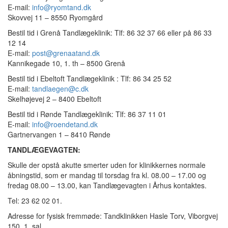
E-mail:
info@ryomtand.dk
Skovvej 11 – 8550 Ryomgård
Bestil tid i Grenå Tandlægeklinik: Tlf: 86 32 37 66 eller på 86 33
12 14
E-mail:
post@grenaatand.dk
Kannikegade 10, 1. th – 8500 Grenå
Bestil tid i Ebeltoft Tandlægeklinik : Tlf: 86 34 25 52
E-mail:
tandlaegen@c.dk
Skelhøjevej 2 – 8400 Ebeltoft
Bestil tid i Rønde Tandlægeklinik: Tlf: 86 37 11 01
E-mail:
info@roendetand.dk
Gartnervangen 1 – 8410 Rønde
TANDLÆGEVAGTEN:
Skulle der opstå akutte smerter uden for klinikkernes normale
åbningstid, som er mandag til torsdag fra kl. 08.00 – 17.00 og
fredag 08.00 – 13.00, kan Tandlægevagten i Århus kontaktes.
Tel: 23 62 02 01.
Adresse for fysisk fremmøde: Tandklinikken Hasle Torv, Viborgvej
150, 1. sal.