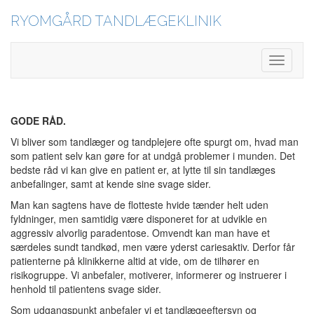
RYOMGÅRD TANDLÆGEKLINIK
Toggle
Navigati
GODE RÅD.
Vi bliver som tandlæger og tandplejere ofte spurgt om, hvad man
som patient selv kan gøre for at undgå problemer i munden. Det
bedste råd vi kan give en patient er, at lytte til sin tandlæges
anbefalinger, samt at kende sine svage sider.
Man kan sagtens have de flotteste hvide tænder helt uden
fyldninger, men samtidig være disponeret for at udvikle en
aggressiv alvorlig paradentose. Omvendt kan man have et
særdeles sundt tandkød, men være yderst cariesaktiv. Derfor får
patienterne på klinikkerne altid at vide, om de tilhører en
risikogruppe. Vi anbefaler, motiverer, informerer og instruerer i
henhold til patientens svage sider.
Som udgangspunkt anbefaler vi et tandlægeeftersyn og