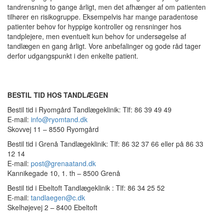
tandrensning to gange årligt, men det afhænger af om patienten
tilhører en risikogruppe. Eksempelvis har mange paradentose
patienter behov for hyppige kontroller og rensninger hos
tandplejere, men eventuelt kun behov for undersøgelse af
tandlægen en gang årligt. Vore anbefalinger og gode råd tager
derfor udgangspunkt i den enkelte patient.
BESTIL TID HOS TANDLÆGEN
Bestil tid i Ryomgård Tandlægeklinik: Tlf: 86 39 49 49
E-mail:
info@ryomtand.dk
Skovvej 11 – 8550 Ryomgård
Bestil tid i Grenå Tandlægeklinik: Tlf: 86 32 37 66 eller på 86 33
12 14
E-mail:
post@grenaatand.dk
Kannikegade 10, 1. th – 8500 Grenå
Bestil tid i Ebeltoft Tandlægeklinik : Tlf: 86 34 25 52
E-mail:
tandlaegen@c.dk
Skelhøjevej 2 – 8400 Ebeltoft