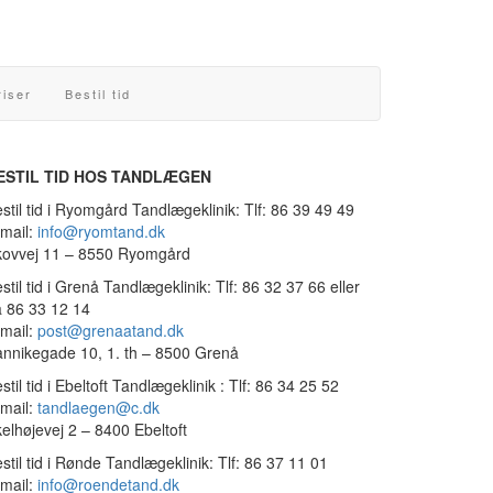
riser
Bestil tid
ESTIL TID HOS TANDLÆGEN
stil tid i Ryomgård Tandlægeklinik: Tlf: 86 39 49 49
mail:
info@ryomtand.dk
kovvej 11 – 8550 Ryomgård
stil tid i Grenå Tandlægeklinik: Tlf: 86 32 37 66 eller
 86 33 12 14
mail:
post@grenaatand.dk
nnikegade 10, 1. th – 8500 Grenå
stil tid i Ebeltoft Tandlægeklinik : Tlf: 86 34 25 52
mail:
tandlaegen@c.dk
elhøjevej 2 – 8400 Ebeltoft
stil tid i Rønde Tandlægeklinik: Tlf: 86 37 11 01
mail:
info@roendetand.dk