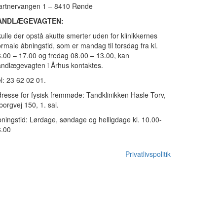
artnervangen 1 – 8410 Rønde
ANDLÆGEVAGTEN:
ulle der opstå akutte smerter uden for klinikkernes
rmale åbningstid, som er mandag til torsdag fra kl.
.00 – 17.00 og fredag 08.00 – 13.00, kan
ndlægevagten i Århus kontaktes.
l: 23 62 02 01.
resse for fysisk fremmøde: Tandklinikken Hasle Torv,
borgvej 150, 1. sal.
ningstid: Lørdage, søndage og helligdage kl. 10.00-
3.00
Privatlivspolitik