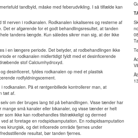
G
mertefuld tandbyld, måske med feberudvikling. I så tilfælde kan
T
til nerven i rodkanalen. Rodkanalen lokaliseres og resterne af
Sk
e. Det er afgørende for et godt behandlingsresultet, at tanden
no
i hele tandens længde. Kun således sikrer man sig, at der ikke
08
Ta
s i en længere periode. Det betyder, at rodbehandlingen ikke
Te
iode er rodkanalen midlertidigt fyldt med et desinficerende
Ad
edræbende stof Calciumhydroxyd.
Vi
og desinficeret, fyldes rodkanalen op med et plastisk
Åb
ficerende rodfyldningscement.
1
d i rodkanalen. På et røntgenbillede kontrollerer man, at
n tæt af.
, selv om der bruges lang tid på behandlingen. Visse tænder har
 mange små kanaler eller bikanaler, og visse tænder er helt
er som ikke kan rodbehandles tilstrækkeligt og dermed
s ved at foretage en rodspidsamputation. En rodspidsamputation
nes kirurgisk, og det inficerede område fjernes under
redsstillende resultat, bør tanden fjernes.