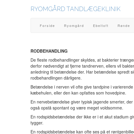
RYOMGÅRD TANDLÆGEKLINIK
Forside
Ryomgård
Ebeltoft
Rønde
RODBEHANDLING
De fleste rodbehandlinger skyldes, at bakterier trænger
derfor nødvendigt at fjerne tandnerven, ellers vil bakt
anledning til betændelse der. Har betændelse spredt s
rodbehandlingen dårligere.
Betændelse i nerven vil ofte give tandpine i varieren
kæbehulen, eller den kan opfattes som hovedpine.
En nervebetændelse giver typisk jagende smerter, der
også opstå spontant og være meget voldsomme.
En rodspidsbetændelse der ikke er i et akut stadium g
tygger.
En rodspidsbetændelse kan ofte ses på et røntgenbilled