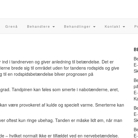
Grenå
Behandlere
Behandlinger
Kontakt
P
B
Be
 ind i tandnerven og giver anledning til betændelse. Det er
E-
erierne brede sig til området uden for tandens rodspids og give
S
ig til en rodspidsbetændelse bliver prognosen på
Be
på
de grad. Tandpinen kan føles som smerte i nabotænderne, øret,
E-
Ka
 kan være provokeret af kulde og specielt varme. Smerterne kan
Be
E-
iver oftest kun ringe ubehag. Tanden er måske lidt øm, når man
Sk
Be
e – hvilket normalt ikke er tilfældet ved en nervebetændelse.
E-