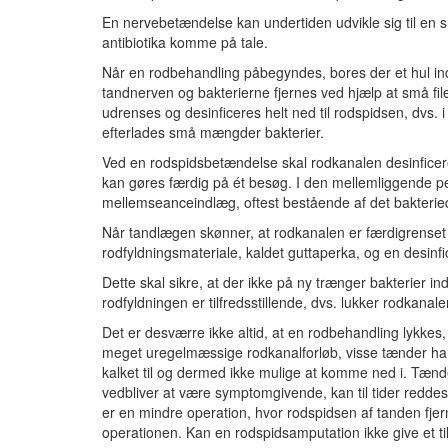
En nervebetændelse kan undertiden udvikle sig til en s
antibiotika komme på tale.
Når en rodbehandling påbegyndes, bores der et hul ind 
tandnerven og bakterierne fjernes ved hjælp at små fil
udrenses og desinficeres helt ned til rodspidsen, dvs. 
efterlades små mængder bakterier.
Ved en rodspidsbetændelse skal rodkanalen desinficere
kan gøres færdig på ét besøg. I den mellemliggende per
mellemseanceindlæg, oftest bestående af det bakteri
Når tandlægen skønner, at rodkanalen er færdigrenset 
rodfyldningsmateriale, kaldet guttaperka, og en desin
Dette skal sikre, at der ikke på ny trænger bakterier in
rodfyldningen er tilfredsstillende, dvs. lukker rodkanale
Det er desværre ikke altid, at en rodbehandling lykkes
meget uregelmæssige rodkanalforløb, visse tænder har
kalket til og dermed ikke mulige at komme ned i. Tænd
vedbliver at være symptomgivende, kan til tider redde
er en mindre operation, hvor rodspidsen af tanden fjer
operationen. Kan en rodspidsamputation ikke give et tilf