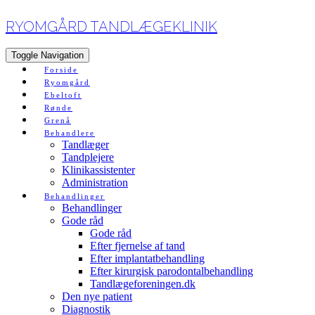
RYOMGÅRD TANDLÆGEKLINIK
Toggle Navigation
Forside
Ryomgård
Ebeltoft
Rønde
Grenå
Behandlere
Tandlæger
Tandplejere
Klinikassistenter
Administration
Behandlinger
Behandlinger
Gode råd
Gode råd
Efter fjernelse af tand
Efter implantatbehandling
Efter kirurgisk parodontalbehandling
Tandlægeforeningen.dk
Den nye patient
Diagnostik