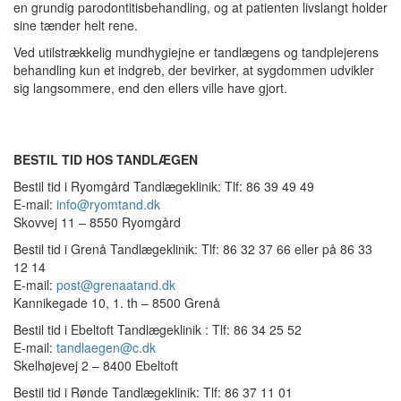
en grundig parodontitisbehandling, og at patienten livslangt holder
sine tænder helt rene.
Ved utilstrækkelig mundhygiejne er tandlægens og tandplejerens
behandling kun et indgreb, der bevirker, at sygdommen udvikler
sig langsommere, end den ellers ville have gjort.
BESTIL TID HOS TANDLÆGEN
Bestil tid i Ryomgård Tandlægeklinik: Tlf: 86 39 49 49
E-mail:
info@ryomtand.dk
Skovvej 11 – 8550 Ryomgård
Bestil tid i Grenå Tandlægeklinik: Tlf: 86 32 37 66 eller på 86 33
12 14
E-mail:
post@grenaatand.dk
Kannikegade 10, 1. th – 8500 Grenå
Bestil tid i Ebeltoft Tandlægeklinik : Tlf: 86 34 25 52
E-mail:
tandlaegen@c.dk
Skelhøjevej 2 – 8400 Ebeltoft
Bestil tid i Rønde Tandlægeklinik: Tlf: 86 37 11 01