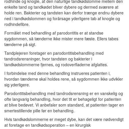
rodhinde og knogle, at den naturlige tandkødslomme mellem den
enkelte tand og tandkødet bliver dybere og dermed sværere at
holde ren. Bakterier og tandsten kan derfor trænge endnu dybere
ned i tandkødslommen og forårsage yderligere tab af knogle og
rodhindefibre.
Formålet med behandling af parodontitis er at standse
sygdommen, så tænderne ikke mister mere fæste. Ellers tabes
tænderne på sigt.
Tandplejeren foretager en parodontitisbehandling med
tandrodsrensninger, hvor tandsten og bakterier i
tandkødslommerne fjernes, og rodoverfladerne afglattes.
I forbindelse med denne behandling instrueres patienten i,
hvordan tænderne skal holdes rene, så sygdommen ikke udvikler
sig yderligere.
Parodontitisbehandling med tandrodsrensning er en vanskelig og
ofte langvarig behandling, hvor det tit er behageligt for patienten
at blive bedøvet. Vi anbefaler som standard, at patienten tager en
smertestillende pille før en behandling.
Hvis tandkødslommerne er meget dybe, kan det være nødvendigt
at foretage en tandkødsoperation – en kirurgisk