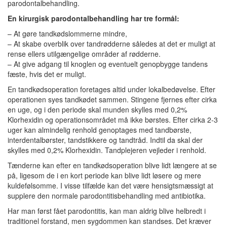
parodontalbehandling.
En kirurgisk parodontalbehandling har tre formål:
– At gøre tandkødslommerne mindre,
– At skabe overblik over tandrødderne således at det er muligt at
rense ellers utilgængelige områder af rødderne.
– At give adgang til knoglen og eventuelt genopbygge tandens
fæste, hvis det er muligt.
En tandkødsoperation foretages altid under lokalbedøvelse. Efter
operationen syes tandkødet sammen. Stingene fjernes efter cirka
en uge, og i den periode skal munden skylles med 0,2%
Klorhexidin og operationsområdet må ikke børstes. Efter cirka 2-3
uger kan almindelig renhold genoptages med tandbørste,
interdentalbørster, tandstikkere og tandtråd. Indtil da skal der
skylles med 0,2% Klorhexidin. Tandplejeren vejleder i renhold.
Tænderne kan efter en tandkødsoperation blive lidt længere at se
på, ligesom de i en kort periode kan blive lidt løsere og mere
kuldefølsomme. I visse tilfælde kan det være hensigtsmæssigt at
supplere den normale parodontitisbehandling med antibiotika.
Har man først fået parodontitis, kan man aldrig blive helbredt i
traditionel forstand, men sygdommen kan standses. Det kræver