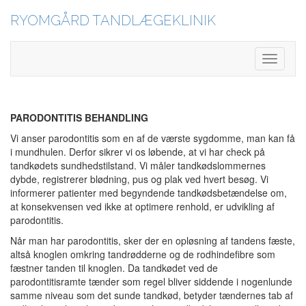
RYOMGÅRD TANDLÆGEKLINIK
Toggle
Navigati
PARODONTITIS BEHANDLING
Vi anser parodontitis som en af de værste sygdomme, man kan få
i mundhulen. Derfor sikrer vi os løbende, at vi har check på
tandkødets sundhedstilstand. Vi måler tandkødslommernes
dybde, registrerer blødning, pus og plak ved hvert besøg. Vi
informerer patienter med begyndende tandkødsbetændelse om,
at konsekvensen ved ikke at optimere renhold, er udvikling af
parodontitis.
Når man har parodontitis, sker der en opløsning af tandens fæste,
altså knoglen omkring tandrødderne og de rodhindefibre som
fæstner tanden til knoglen. Da tandkødet ved de
parodontitisramte tænder som regel bliver siddende i nogenlunde
samme niveau som det sunde tandkød, betyder tændernes tab af