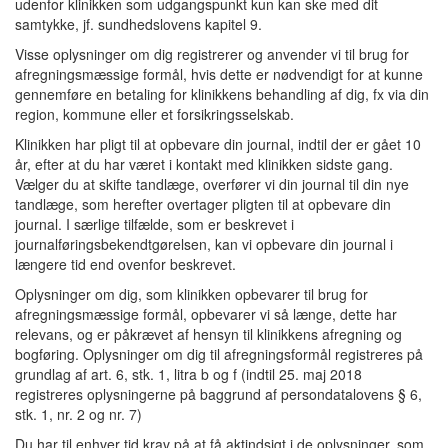
udenfor klinikken som udgangspunkt kun kan ske med dit
samtykke, jf. sundhedslovens kapitel 9.
Visse oplysninger om dig registrerer og anvender vi til brug for
afregningsmæssige formål, hvis dette er nødvendigt for at kunne
gennemføre en betaling for klinikkens behandling af dig, fx via din
region, kommune eller et forsikringsselskab.
Klinikken har pligt til at opbevare din journal, indtil der er gået 10
år, efter at du har været i kontakt med klinikken sidste gang.
Vælger du at skifte tandlæge, overfører vi din journal til din nye
tandlæge, som herefter overtager pligten til at opbevare din
journal. I særlige tilfælde, som er beskrevet i
journalføringsbekendtgørelsen, kan vi opbevare din journal i
længere tid end ovenfor beskrevet.
Oplysninger om dig, som klinikken opbevarer til brug for
afregningsmæssige formål, opbevarer vi så længe, dette har
relevans, og er påkrævet af hensyn til klinikkens afregning og
bogføring. Oplysninger om dig til afregningsformål registreres på
grundlag af art. 6, stk. 1, litra b og f (indtil 25. maj 2018
registreres oplysningerne på baggrund af persondatalovens § 6,
stk. 1, nr. 2 og nr. 7)
Du har til enhver tid krav på at få aktindsigt i de oplysninger, som