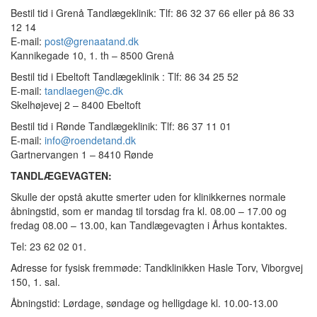
Bestil tid i Grenå Tandlægeklinik: Tlf: 86 32 37 66 eller på 86 33
12 14
E-mail:
post@grenaatand.dk
Kannikegade 10, 1. th – 8500 Grenå
Bestil tid i Ebeltoft Tandlægeklinik : Tlf: 86 34 25 52
E-mail:
tandlaegen@c.dk
Skelhøjevej 2 – 8400 Ebeltoft
Bestil tid i Rønde Tandlægeklinik: Tlf: 86 37 11 01
E-mail:
info@roendetand.dk
Gartnervangen 1 – 8410 Rønde
TANDLÆGEVAGTEN:
Skulle der opstå akutte smerter uden for klinikkernes normale
åbningstid, som er mandag til torsdag fra kl. 08.00 – 17.00 og
fredag 08.00 – 13.00, kan Tandlægevagten i Århus kontaktes.
Tel: 23 62 02 01.
Adresse for fysisk fremmøde: Tandklinikken Hasle Torv, Viborgvej
150, 1. sal.
Åbningstid: Lørdage, søndage og helligdage kl. 10.00-13.00