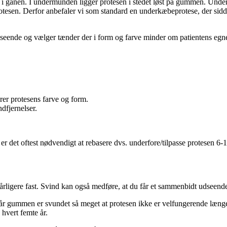
st i ganen. I undermunden ligger protesen i stedet løst på gummen. Und
protesen. Derfor anbefaler vi som standard en underkæbeprotese, der si
t udseende og vælger tænder der i form og farve minder om patientens egn
rer protesens farve og form.
ndfjernelser.
, er det oftest nødvendigt at rebasere dvs. underfore/tilpasse protesen
årligere fast. Svind kan også medføre, at du får et sammenbidt udseende,
Når gummen er svundet så meget at protesen ikke er velfungerende læng
hvert femte år.