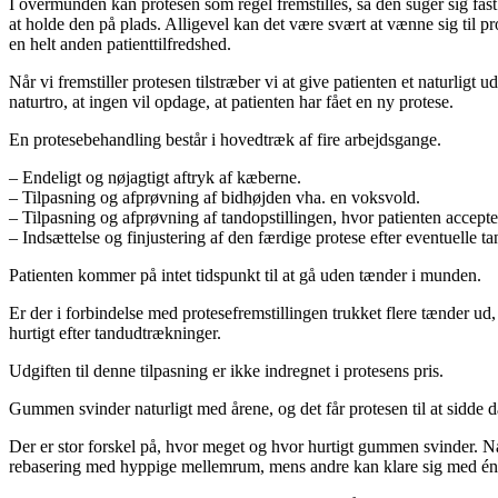
I overmunden kan protesen som regel fremstilles, så den suger sig fa
at holde den på plads. Alligevel kan det være svært at vænne sig til 
en helt anden patienttilfredshed.
Når vi fremstiller protesen tilstræber vi at give patienten et naturlig
naturtro, at ingen vil opdage, at patienten har fået en ny protese.
En protesebehandling består i hovedtræk af fire arbejdsgange.
– Endeligt og nøjagtigt aftryk af kæberne.
– Tilpasning og afprøvning af bidhøjden vha. en voksvold.
– Tilpasning og afprøvning af tandopstillingen, hvor patienten accepte
– Indsættelse og finjustering af den færdige protese efter eventuelle ta
Patienten kommer på intet tidspunkt til at gå uden tænder i munden.
Er der i forbindelse med protesefremstillingen trukket flere tænder ud
hurtigt efter tandudtrækninger.
Udgiften til denne tilpasning er ikke indregnet i protesens pris.
Gummen svinder naturligt med årene, og det får protesen til at sidde d
Der er stor forskel på, hvor meget og hvor hurtigt gummen svinder. 
rebasering med hyppige mellemrum, mens andre kan klare sig med én 