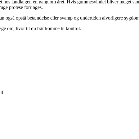
et hos tandlægen én gang om året. Hvis gummesvindet bliver meget stort,
uge protese forringes.
r kan også opstå betændelse eller svamp og undertiden alvorligere sy
æge om, hvor tit du bør komme til kontrol.
14