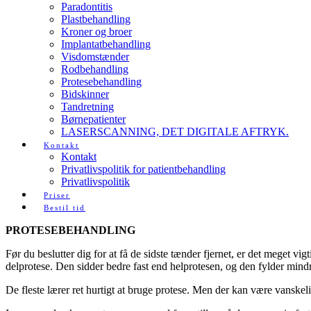
Paradontitis
Plastbehandling
Kroner og broer
Implantatbehandling
Visdomstænder
Rodbehandling
Protesebehandling
Bidskinner
Tandretning
Børnepatienter
LASERSCANNING, DET DIGITALE AFTRYK.
Kontakt
Kontakt
Privatlivspolitik for patientbehandling
Privatlivspolitik
Priser
Bestil tid
PROTESEBEHANDLING
Før du beslutter dig for at få de sidste tænder fjernet, er det meget vi
delprotese. Den sidder bedre fast end helprotesen, og den fylder mind
De fleste lærer ret hurtigt at bruge protese. Men der kan være vanske