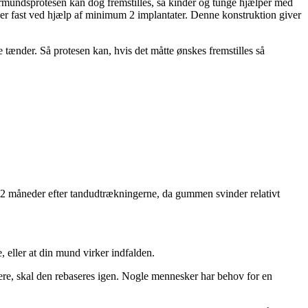
ermundsprotesen kan dog fremstilles, så kinder og tunge hjælper med
dder fast ved hjælp af minimum 2 implantater. Denne konstruktion giver
e tænder. Så protesen kan, hvis det måtte ønskes fremstilles så
 6-12 måneder efter tandudtrækningerne, da gummen svinder relativt
 eller at din mund virker indfalden.
ere, skal den rebaseres igen. Nogle mennesker har behov for en