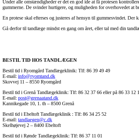
Under alle omstændigheder er det en god ide at få protesen kontroller
gummerne. De svinder hurtigere, og muligheden for overhovedet at br
En protese skal efterses og justeres af hensyn til gummesvindet. De
Gå derfor til tandlæge mindst en gang om året, eller tal med din tandl
BESTIL TID HOS TANDLÆGEN
Bestil tid i Ryomgård Tandlægeklinik: Tlf: 86 39 49 49
E-mail:
info@ryomtand.dk
Skovvej 11 – 8550 Ryomgård
Bestil tid i Grenå Tandlægeklinik: Tlf: 86 32 37 66 eller på 86 33 12 
E-mail:
post@grenaatand.dk
Kannikegade 10, 1. th – 8500 Grenå
Bestil tid i Ebeltoft Tandlægeklinik : Tlf: 86 34 25 52
E-mail:
tandlaegen@c.dk
Skelhøjevej 2 – 8400 Ebeltoft
Bestil tid i Rønde Tandlægeklinik: Tlf: 86 37 11 01