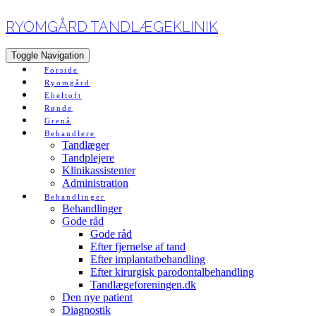
RYOMGÅRD TANDLÆGEKLINIK
Toggle Navigation
Forside
Ryomgård
Ebeltoft
Rønde
Grenå
Behandlere
Tandlæger
Tandplejere
Klinikassistenter
Administration
Behandlinger
Behandlinger
Gode råd
Gode råd
Efter fjernelse af tand
Efter implantatbehandling
Efter kirurgisk parodontalbehandling
Tandlægeforeningen.dk
Den nye patient
Diagnostik