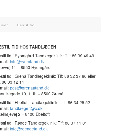
riser
Bestil tid
ESTIL TID HOS TANDLÆGEN
stil tid i Ryomgård Tandlægeklinik: Tlf: 86 39 49 49
mail:
info@ryomtand.dk
kovvej 11 – 8550 Ryomgård
stil tid i Grenå Tandlægeklinik: Tlf: 86 32 37 66 eller
 86 33 12 14
mail:
post@grenaatand.dk
nnikegade 10, 1. th – 8500 Grenå
stil tid i Ebeltoft Tandlægeklinik : Tlf: 86 34 25 52
mail:
tandlaegen@c.dk
elhøjevej 2 – 8400 Ebeltoft
stil tid i Rønde Tandlægeklinik: Tlf: 86 37 11 01
mail:
info@roendetand.dk