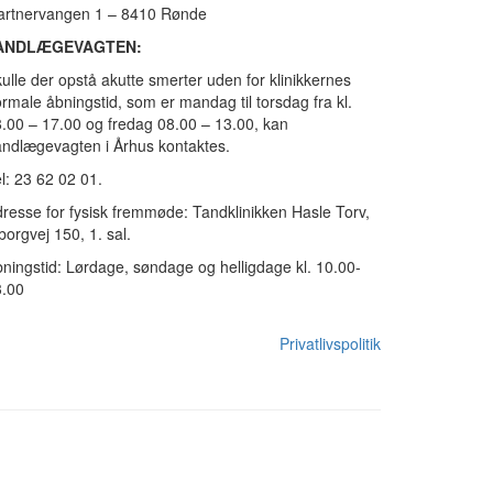
artnervangen 1 – 8410 Rønde
ANDLÆGEVAGTEN:
ulle der opstå akutte smerter uden for klinikkernes
rmale åbningstid, som er mandag til torsdag fra kl.
.00 – 17.00 og fredag 08.00 – 13.00, kan
ndlægevagten i Århus kontaktes.
l: 23 62 02 01.
resse for fysisk fremmøde: Tandklinikken Hasle Torv,
borgvej 150, 1. sal.
ningstid: Lørdage, søndage og helligdage kl. 10.00-
3.00
Privatlivspolitik