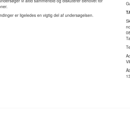
ndersøger vi altid sammenbid og diskuterer behovet for
G
oner.
T
inger er ligeledes en vigtig del af undersøgelsen.
Sk
no
08
Ta
Te
Ad
Vi
Åb
1