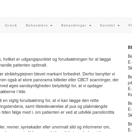
Grenå
Behandlere
Behandlinger
Kontakt
P
B
Be
k, hvilket er udgangspunktet og forudsætningen for at lægge
E-
andle patienten optimalt.
S
 er strålehygiejnen blevet markant forbedret. Derfor benytter vi
Be
 men også af store panorama billeder eller CBCT scanninger, der
på
rved øges sandsynligheden betydeligt for, at vi opdager
E-
kæberne i tide.
Ka
en vigtig forudsætning for, at vi kan lægge den rette
Be
ngstendens, samt tilstedeværelse af pus og plakmængde
E-
tiden følge med i, om patienten er ved at udvikle parodontitis
Sk
Be
er, revner, syreskader eller unormalt slid og informerer om,
E-