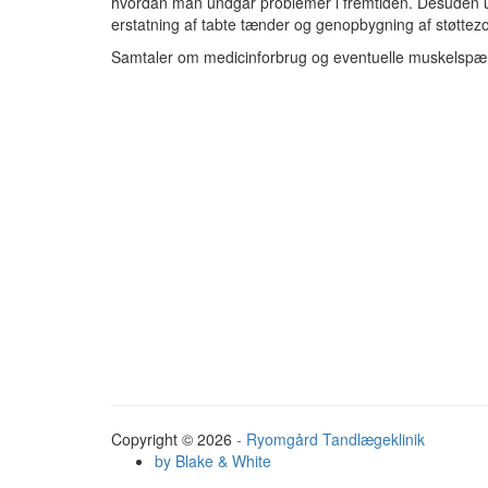
hvordan man undgår problemer i fremtiden. Desuden u
erstatning af tabte tænder og genopbygning af støttez
Samtaler om medicinforbrug og eventuelle muskelspænd
Copyright © 2026
- Ryomgård Tandlægeklinik
by Blake & White